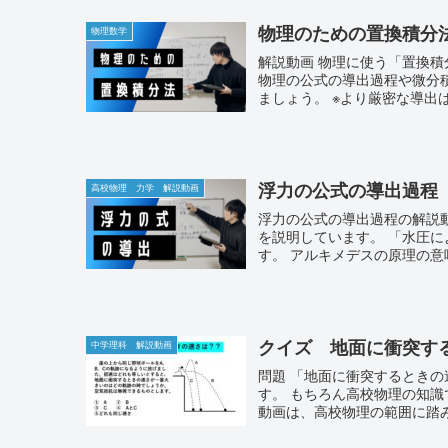
物理のための置換積分
物理数学
解説動画 物理に使う「置換積分法の導出過程」を高校物理・数学の範囲内で説明しています。
物理の公式の導出過程や微分
ましょう。 ※より厳密な導出は
浮力の公式の導出過程
高校物理 力学 解説動画
浮力の公式の導出過程の解説動画 高校物理の物理基礎の力学の範囲です。 浮力の
を説明しています。 「水圧
す。 アルキメデスの原理の意
クイズ 地面に衝突す
中学理科 解説動画
問題 「地面に衝突するときの速さは？？」という５択のクイズです。 中学理科の知識で解けま
す。 もちろん高校物理の知
動画は、高校物理の範囲に踏み