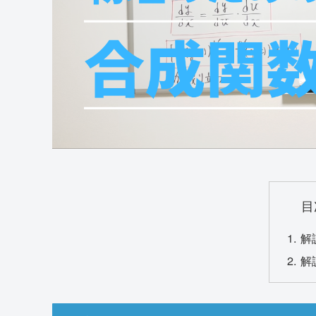
目
解
解