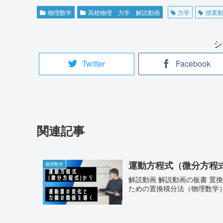
物理数学
高校物理 力学 解説動画
力学
授業
シ
Twitter
Facebook
関連記事
運動方程式（微分方程
物理数学
解説動画 解説動画の板書 置換積分法の解説動画 置換積分法の解説動画はこちらです→ 物理の
ための置換積分法（物理数学