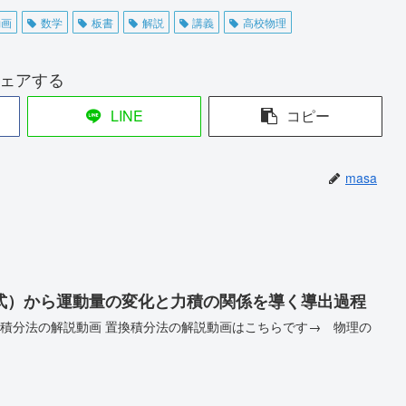
動画
数学
板書
解説
講義
高校物理
ェアする
LINE
コピー
masa
式）から運動量の変化と力積の関係を導く導出過程
）