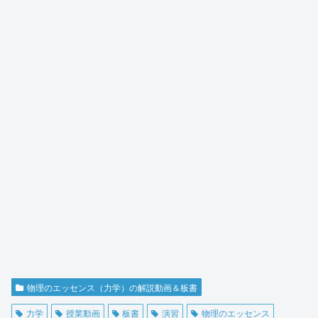
物理のエッセンス（力学）の解説動画＆板書
力学
授業動画
板書
演習
物理のエッセンス