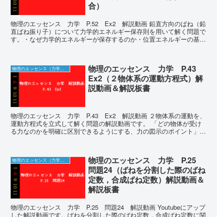
合）
物理のエッセンス 力学 P.52 Ex2 解説動画 鉛直方向のばね（鉛
直ばね振り子）について力学的エネルギー保存則を用いて解く問題で
す。・なぜ力学的エネルギーが保存するのか・位置エネルギーの基準
についてなどを説明することにより、思考...
物理のエッセンス 力学 P.43
物理のエッセンス（力学）の解説動画＆板書
Ex2（２物体系の運動方程式）解
説動画＆解説板書
物理のエッセンス 力学 P.43 Ex2 解説動画 ２物体系の運動を、
運動方程式を立式して解く問題の解説動画です。 「どの物体が受け
る力なのかを明確に区別できるようにする、力の図示のポイント」に
ついて説明しています。 ...
物理のエッセンス 力学 P.25
物理のエッセンス（力学）の解説動画＆板書
問題24（ばねを分割した際のばね
定数，合成ばね定数）解説動画＆
解説板書
物理のエッセンス 力学 P.25 問題24 解説動画 Youtubeにアップ
した解説動画です。ばねを分割した際のばね定数，合成ばね定数に関