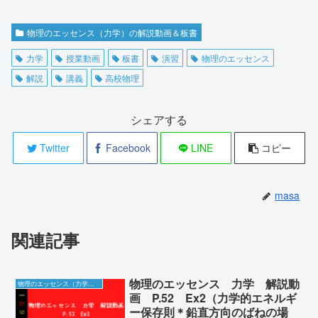
物理のエッセンス（力学）の解説動画＆板書
力学
授業動画
板書
演習
物理のエッセンス
解説
講義
高校物理
シェアする
Twitter
Facebook
LINE
コピー
masa
関連記事
物理のエッセンス 力学 解説動
物理のエッセンス（力学）の解説動画＆板書
画 P.52 Ex2（力学的エネルギ
ー保存則＊鉛直方向のばねの場