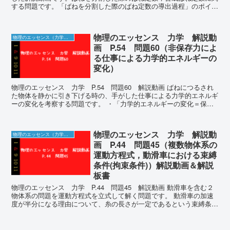
する問題です。「ばねを分割した際のばね定数の導出過程」のポイン
トを話しています。 ...
物理のエッセンス 力学 解説動
物理のエッセンス（力学）の解説動画＆板書
画 P.54 問題60（非保存力によ
る仕事による力学的エネルギーの
変化）
物理のエッセンス 力学 P.54 問題60 解説動画 ばねにつるされ
た物体を静かに引き下げる時の、手がした仕事による力学的エネルギ
ーの変化を考察する問題です。 ・「力学的エネルギーの変化＝保存
力以外にされた仕事」という統一した解法 ...
物理のエッセンス 力学 解説動
物理のエッセンス（力学）の解説動画＆板書
画 P.44 問題45（複数物体系の
運動方程式，動滑車における束縛
条件(拘束条件)）解説動画＆解説
板書
物理のエッセンス 力学 P.44 問題45 解説動画 動滑車を含む２
物体系の問題を運動方程式を立式して解く問題です。 動滑車の加速
度が半分になる理由について、糸の長さが一定であるという束縛条件
(拘束条件)を定量的に立式して説明してい...