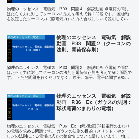
物理のエッセンス 電磁気 P.33 問題４ 解説動画 点電荷の間に
はたらく力に対してクーロンの法則を考えて解く問題です。 座標軸
を設定したクーロン力（静電気力）の力の合成について説明していま
す。 二次不等式の解き方も丁寧に説明してい...
物理のエッセンス 電磁気 解説
物理のエッセンス（電磁気）の解説動画＆板書
動画 P.33 問題２（クーロンの
法則、電荷保存則）
物理のエッセンス 電磁気 P.33 問題２ 解説動画 点電荷の間に
はたらく力に対してクーロンの法則と電荷保存則を考えて解く問題で
す。 ・ただ問題を解くだけでなく、原子、陽子、電子に関する概念
形成の話 ・コンデンサーの電荷保存則につな...
物理のエッセンス 電磁気 解説
物理のエッセンス（電磁気）の解説動画＆板書
動画 P.36 Ex（ガウスの法則：
球状電荷のまわりの電場）
物理のエッセンス 電磁気 P.36 Ex 解説動画 球状電荷のまわり
の電場を求める問題です。 ガウスの法則の目的（メリット）やクー
ロンの法則による電場の式との整合性について話しています。 物理