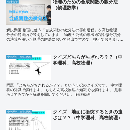
物理のための合成関数の微分法
物理数学
（物理数学）
解説動画 物理に使う「合成関数の微分法の導出過程」を高校物理・
数学の範囲内で説明しています。 物理の公式の導出過程や微分積分
の演算を用いた物理の解法において頻出ですので、抑えておきましょ
う。 ※より厳密な導出は数学Ⅲの書籍等で確認し...
クイズどちらがちぎれる？？（中
中学理科 解説動画
学理科、高校物理）
問題 「どちらがちぎれるか？？」という３択のクイズです。 中学理
科の知識で解けます。 もちろん高校物理の知識でも解けます。 是非
考えてみてから解説を聞いてください。 解説動画
クイズ 地面に衝突するときの速
中学理科 解説動画
さは？？（中学理科、高校物理）