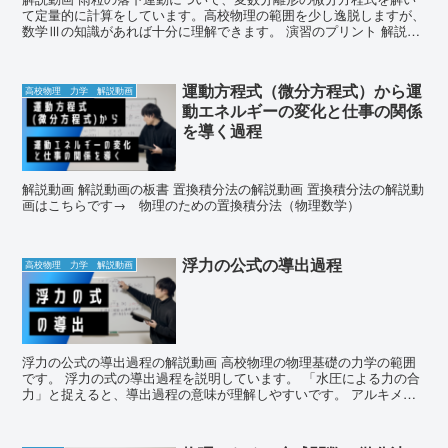
て定量的に計算をしています。高校物理の範囲を少し逸脱しますが、
数学Ⅲの知識があれば十分に理解できます。 演習のプリント 解説動
画の板書 ...
運動方程式（微分方程式）から運
高校物理 力学 解説動画
動エネルギーの変化と仕事の関係
を導く過程
解説動画 解説動画の板書 置換積分法の解説動画 置換積分法の解説動
画はこちらです→ 物理のための置換積分法（物理数学）
浮力の公式の導出過程
高校物理 力学 解説動画
浮力の公式の導出過程の解説動画 高校物理の物理基礎の力学の範囲
です。 浮力の式の導出過程を説明しています。 「水圧による力の合
力」と捉えると、導出過程の意味が理解しやすいです。 アルキメデ
スの原理の意味についても「単位」の観点から理...