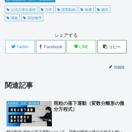
公式の導出過程
力学
授業動画
板書
解説
講義
高校物理
シェアする
Twitter
Facebook
LINE
コピー
masa
関連記事
雨粒の落下運動（変数分離形の微
高校物理 力学 解説動画
分方程式）
解説動画 雨粒の落下運動について、変数分離形の微分方程式を解い